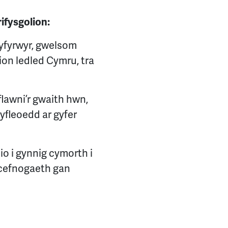
ifysgolion:
myfyrwyr, gwelsom
ion ledled Cymru, tra
flawni’r gwaith hwn,
yfleoedd ar gyfer
o i gynnig cymorth i
g cefnogaeth gan