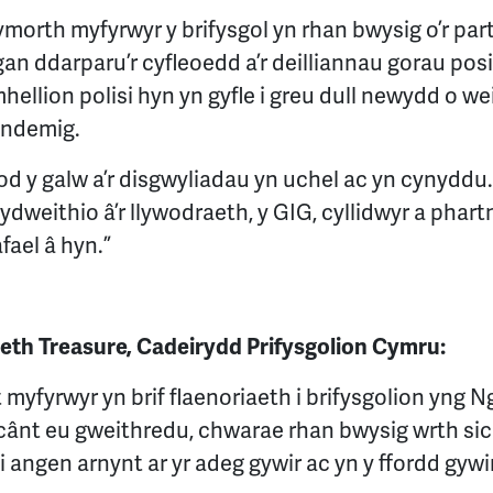
morth myfyrwyr y brifysgol yn rhan bwysig o’r pa
n ddarparu’r cyfleoedd a’r deilliannau gorau posib
ellion polisi hyn yn gyfle i greu dull newydd o wei
andemig.
d y galw a’r disgwyliadau yn uchel ac yn cynyddu
 cydweithio â’r llywodraeth, y GIG, cyllidwyr a phartn
fael â hyn.”
beth Treasure, Cadeirydd Prifysgolion Cymru:
 myfyrwyr yn brif flaenoriaeth i brifysgolion yng Ng
cânt eu gweithredu, chwarae rhan bwysig wrth si
 angen arnynt ar yr adeg gywir ac yn y ffordd gywir