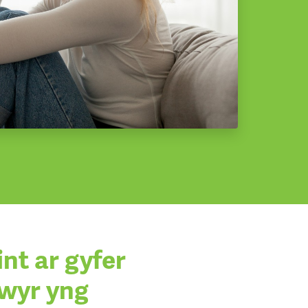
int ar gyfer
rwyr yng