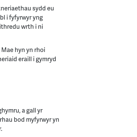
rtneriaethau sydd eu
l i fyfyrwyr yng
thredu wrth i ni
. Mae hyn yn rhoi
eriaid eraill i gymryd
hymru, a gall yr
crhau bod myfyrwyr yn
.