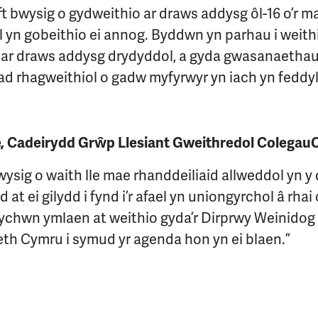
t bwysig o gydweithio ar draws addysg ôl-16 o’r ma
 yn gobeithio ei annog. Byddwn yn parhau i weit
 ar draws addysg drydyddol, a gyda gwasanaethau 
 rhagweithiol o gadw myfyrwyr yn iach yn feddyli
e, Cadeirydd Grŵp Llesiant Gweithredol Colegau
sig o waith lle mae rhanddeiliaid allweddol yn y 
t ei gilydd i fynd i’r afael yn uniongyrchol â rhai
drychwn ymlaen at weithio gyda’r Dirprwy Weinido
eth Cymru i symud yr agenda hon yn ei blaen.”