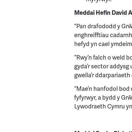
Meddai Hefin David A
“Pan drafododd y Grŵp
enghreifftiau cadarnh
hefyd yn cael ymdeiml
“Rwy’n falch o weld b
gyda’r sector addysg 
gwella’r ddarpariaeth
“Mae’n hanfodol bod d
fyfyrwyr, a bydd y Gr
Lywodraeth Cymru yn