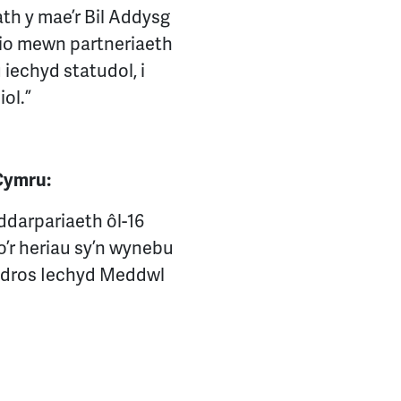
th y mae’r Bil Addysg
hio mewn partneriaeth
iechyd statudol, i
ol.”
Cymru:
ddarpariaeth ôl-16
 o’r heriau sy’n wynebu
g dros Iechyd Meddwl