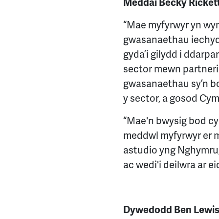
Meddai Becky Ricket
“Mae myfyrwyr yn wyn
gwasanaethau iechyd 
gyda’i gilydd i ddarp
sector mewn partneria
gwasanaethau sy’n bod
y sector, a gosod Cym
“Mae'n bwysig bod cyl
meddwl myfyrwyr er m
astudio yng Nghymru, 
ac wedi'i deilwra ar ei
Dywedodd Ben Lewis