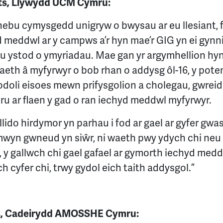
ts, Llywydd UCM Cymru:
ebu cymysgedd unigryw o bwysau ar eu llesiant, f
meddwl ar y campws a’r hyn mae’r GIG yn ei gynni
aru ystod o ymyriadau. Mae gan yr argymhellion hy
eth â myfyrwyr o bob rhan o addysg ôl-16, y potens
oli eisoes mewn prifysgolion a cholegau, gwreidd
ru ar flaen y gad o ran iechyd meddwl myfyrwyr.
lido hirdymor yn parhau i fod ar gael ar gyfer gw
wyn gwneud yn siŵr, ni waeth pwy ydych chi neu b
y gallwch chi gael gafael ar gymorth iechyd meddw
ch cyfer chi, trwy gydol eich taith addysgol.”
, Cadeirydd AMOSSHE Cymru: