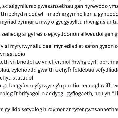
 ac ailgynllunio gwasanaethau gan hyrwyddo ym
rth iechyd meddwl – mae’r argymhellion a gyhoed
, ymyriad cynnar a mwy o gydgysylltu rhwng asiant
 seiliedig ar gyfres o egwyddorion allweddol gan 
 dylai myfyrwyr allu cael mynediad at safon gyson 
yn astudio
h yn briodol ac yn effeithiol rhwng cyrff perthn
rolau, cylchoedd gwaith a chyfrifoldebau sefydlia
chyd statudol
l ar gyfer myfyrwyr sy’n pontio - er enghraifft w
r coleg i’r brifysgol, o addysg i gyflogaeth, neu yn ôl 
 gyllido sefydlog hirdymor ar gyfer gwasanaeth