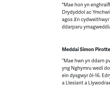
"Mae hon yn enghraiff
Drydyddol ac Ymchwil
agos â’n cydweithwyr
ddarparu ymagweddiad
Meddai Simon Pirott
“Mae hwn yn ddarn pwy
yng Nghymru wedi dod a
ein dysgwyr ôl-16. E
a Llesiant a Llywodra