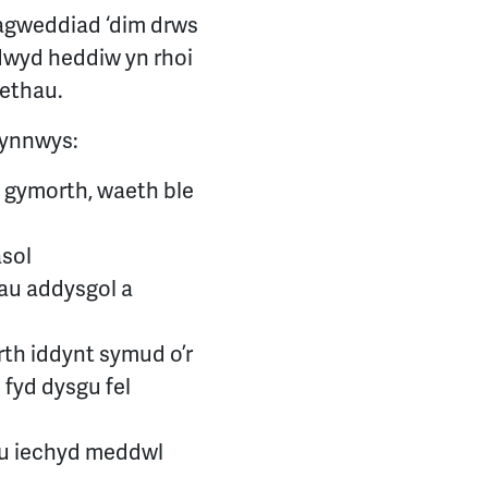
agweddiad ‘dim drws
dwyd heddiw yn rhoi
aethau.
gynnwys:
o gymorth, waeth ble
asol
dau addysgol a
rth iddynt symud o’r
i fyd dysgu fel
au iechyd meddwl