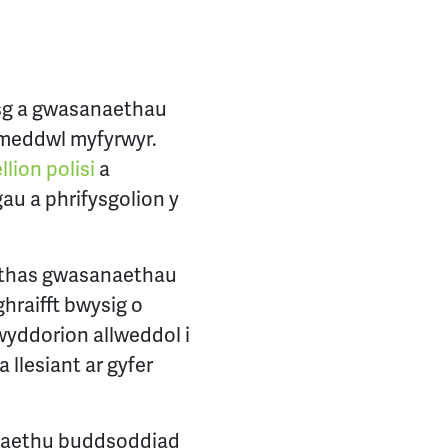
dysg a gwasanaethau
 meddwl myfyrwyr.
lion polisi
a
u a phrifysgolion y
thas gwasanaethau
ghraifft bwysig o
wyddorion allweddol i
llesiant ar gyfer
riaethu buddsoddiad