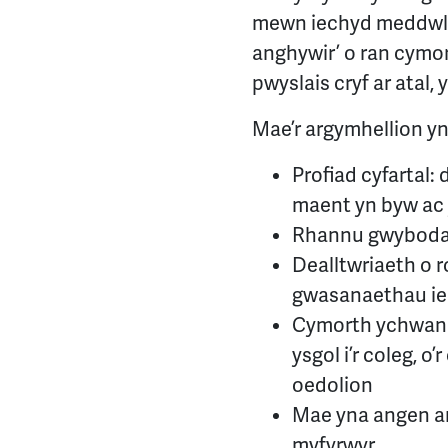
mewn iechyd meddwl,
anghywir’ o ran cymo
pwyslais cryf ar atal
Mae’r argymhellion yn
Profiad cyfartal:
maent yn byw ac 
Rhannu gwybodaet
Dealltwriaeth o 
gwasanaethau ie
Cymorth ychwanego
ysgol i’r coleg, o’
oedolion
Mae yna angen am
myfyrwyr.