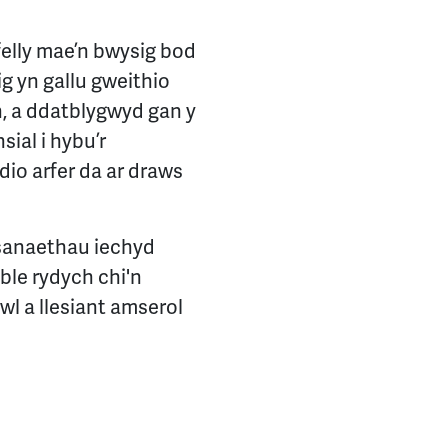
elly mae’n bwysig bod
g yn gallu gweithio
n, a ddatblygwyd gan y
ial i hybu’r
io arfer da ar draws
asanaethau iechyd
le rydych chi'n
l a llesiant amserol