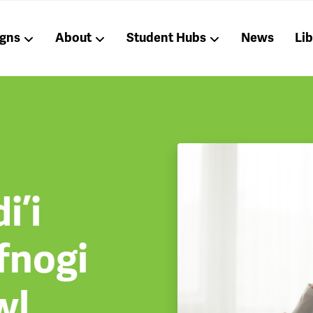
gns
About
Student Hubs
News
Li
i’i
fnogi
wl