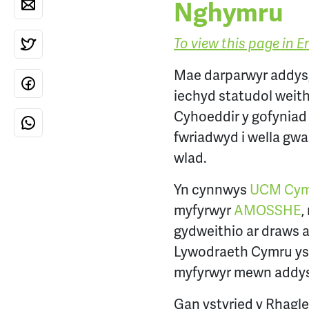
Nghymru
To view this page in En
Mae darparwyr addysg 
iechyd statudol weit
Cyhoeddir y gofyniad 
fwriadwyd i wella gw
wlad.
Yn cynnwys
UCM Cym
myfyrwyr
AMOSSHE
,
gydweithio ar draws a
Lywodraeth Cymru ysty
myfyrwyr mewn addys
Gan ystyried y Rhagl