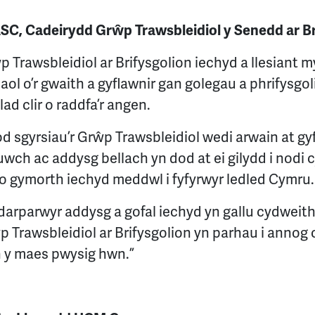
SC, Cadeirydd Grŵp Trawsbleidiol y Senedd ar Br
 Trawsbleidiol ar Brifysgolion iechyd a llesiant 
aol o’r gwaith a gyflawnir gan golegau a phrifysgol
ad clir o raddfa’r angen.
od sgyrsiau’r Grŵp Trawsbleidiol wedi arwain at gy
uwch ac addysg bellach yn dod at ei gilydd i nodi c
 o gymorth iechyd meddwl i fyfyrwyr ledled Cymru.
arparwyr addysg a gofal iechyd yn gallu cydweithi
ŵp Trawsbleidiol ar Brifysgolion yn parhau i anno
 y maes pwysig hwn.”