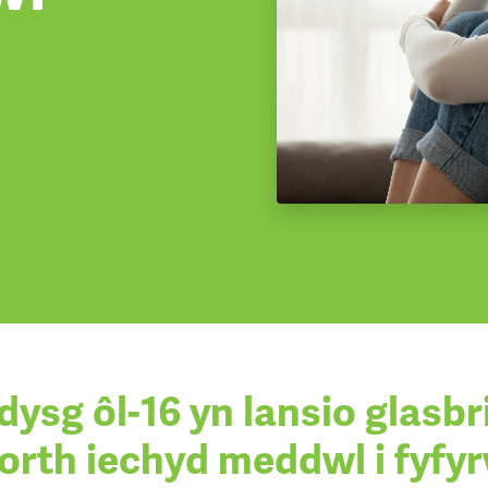
dysg ôl-16 yn lansio glasbr
orth iechyd meddwl i fyfy