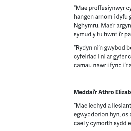
“Mae proffesiynwyr cy
hangen arnom i dyfu ga
Nghymru. Mae’r argymh
symud y tu hwnt i’r p
“Rydyn ni’n gwybod bo
cyfeiriad i ni ar gyfer
camau nawr i fynd i’r a
Meddai’r Athro Eliza
“Mae iechyd a llesiant
egwyddorion hyn, os 
cael y cymorth sydd ei