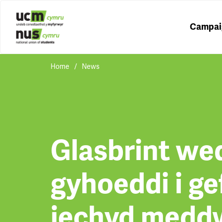
Campai
Home
News
Glasbrint wed
gyhoeddi i ge
iechyd medd