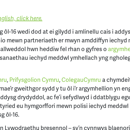
glish, click here.
ôl-16 wedi dod at ei gilydd i amlinellu cais i ad
hio mewn partneriaeth er mwyn amddiffyn iechyd
allweddol hwn heddiw fel rhan o gyfres o
argymhel
asanaethau iechyd meddwl ymhellach yng ngholega
ru
,
Prifysgolion Cymru
,
ColegauCymru
a chymdei
 mae’r gweithgor sydd y tu ôl i’r argymhellion yn en
ddysg drydyddol, ac fe’i sefydlwyd i ddatblygu eg
ried eu hymgorffori mewn polisi iechyd meddwl a 
g ôl-16.
en Lywodraethu bresennol – sy’n cynnwys blaeno