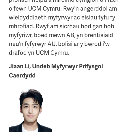
o fewn UCM Cymru. Rwy'n angerddol am
wleidyddiaeth myfyrwyr ac eisiau tyfu fy
mhrofiad. Rwyf am sicrhau bod gan bob
myfyriwr, boed mewn AB, yn brentisiaid
neu’n fyfyrwyr AU, bolisi ar y bwrdd i’w
drafod yn UCM Cymru.
Jiaan Li, Undeb Myfyrwyr Prifysgol
Caerdydd