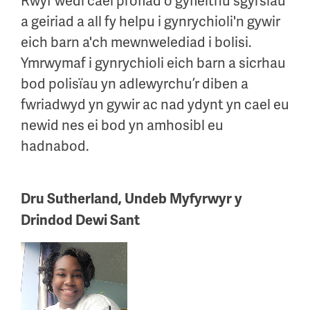
Rwyf wedi cael profiad o gyfieithu sgyrsiau
a geiriad a all fy helpu i gynrychioli'n gywir
eich barn a'ch mewnwelediad i bolisi.
Ymrwymaf i gynrychioli eich barn a sicrhau
bod polisïau yn adlewyrchu’r diben a
fwriadwyd yn gywir ac nad ydynt yn cael eu
newid nes ei bod yn amhosibl eu
hadnabod.
Dru Sutherland, Undeb Myfyrwyr y
Drindod Dewi Sant