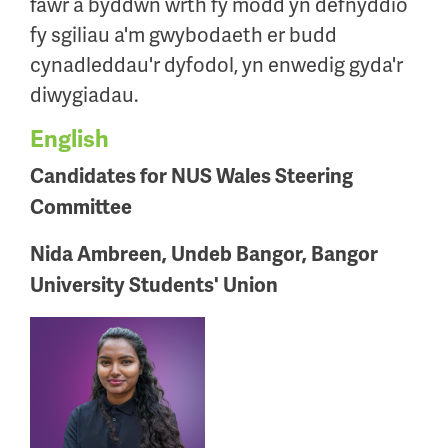
fawr a byddwn wrth fy modd yn defnyddio
fy sgiliau a'm gwybodaeth er budd
cynadleddau'r dyfodol, yn enwedig gyda'r
diwygiadau.
English
Candidates for NUS Wales Steering
Committee
Nida Ambreen, Undeb Bangor, Bangor
University Students' Union