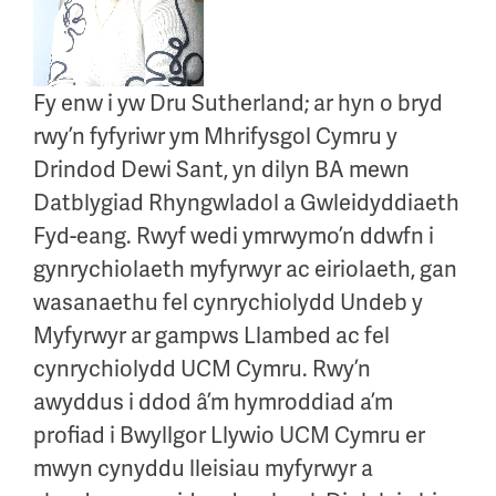
Fy enw i yw Dru Sutherland; ar hyn o bryd
rwy’n fyfyriwr ym Mhrifysgol Cymru y
Drindod Dewi Sant, yn dilyn BA mewn
Datblygiad Rhyngwladol a Gwleidyddiaeth
Fyd-eang. Rwyf wedi ymrwymo’n ddwfn i
gynrychiolaeth myfyrwyr ac eiriolaeth, gan
wasanaethu fel cynrychiolydd Undeb y
Myfyrwyr ar gampws Llambed ac fel
cynrychiolydd UCM Cymru. Rwy’n
awyddus i ddod â’m hymroddiad a’m
profiad i Bwyllgor Llywio UCM Cymru er
mwyn cynyddu lleisiau myfyrwyr a