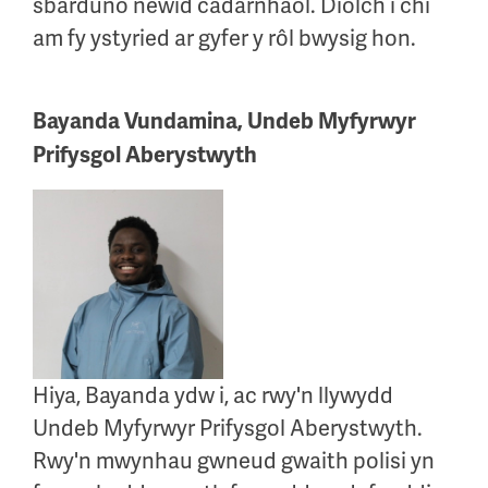
sbarduno newid cadarnhaol. Diolch i chi
am fy ystyried ar gyfer y rôl bwysig hon.
Bayanda Vundamina, Undeb Myfyrwyr
Prifysgol Aberystwyth
Hiya, Bayanda ydw i, ac rwy'n llywydd
Undeb Myfyrwyr Prifysgol Aberystwyth.
Rwy'n mwynhau gwneud gwaith polisi yn