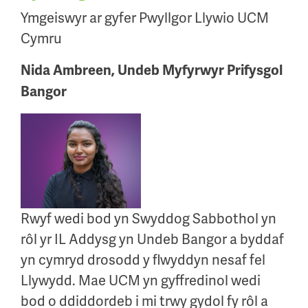
Ymgeiswyr ar gyfer Pwyllgor Llywio UCM
Cymru
Nida Ambreen, Undeb Myfyrwyr Prifysgol
Bangor
Rwyf wedi bod yn Swyddog Sabbothol yn
rôl yr IL Addysg yn Undeb Bangor a byddaf
yn cymryd drosodd y flwyddyn nesaf fel
Llywydd. Mae UCM yn gyffredinol wedi
bod o ddiddordeb i mi trwy gydol fy rôl a