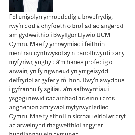
Fel unigolyn ymroddedig a brwdfrydig,
rwy’n dod â chyfoeth o brofiad ac angerdd
am gydweithio i Bwyllgor Llywio UCM
Cymru. Mae fy ymrwymiad i feithrin
mentrau cynhwysol sy'n canolbwyntio ar y
myfyriwr, ynghyd â'm hanes profedig o
arwain, yn fy ngwneud yn ymgeisydd
delfrydol ar gyfer y rôl hon. Rwy’n awyddus
i gyfrannu fy sgiliau a’m safbwyntiau i
ysgogi newid cadarnhaol ac eirioli dros
anghenion amrywiol myfyrwyr ledled
Cymru. Mae fy ethol i’n sicrhau eiriolwr cryf
ac arweinydd rhagweithiol ar gyfer
buddiannau ein cymuned.