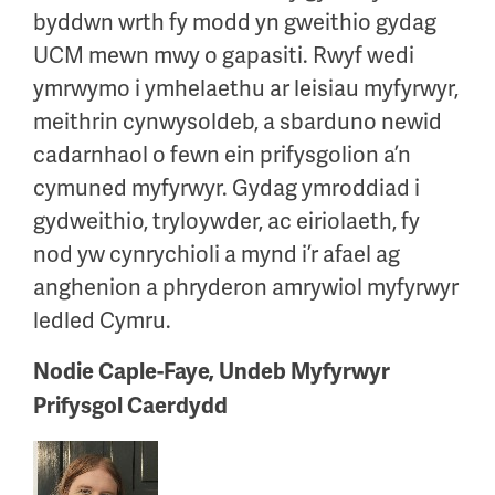
byddwn wrth fy modd yn gweithio gydag
UCM mewn mwy o gapasiti. Rwyf wedi
ymrwymo i ymhelaethu ar leisiau myfyrwyr,
meithrin cynwysoldeb, a sbarduno newid
cadarnhaol o fewn ein prifysgolion a’n
cymuned myfyrwyr. Gydag ymroddiad i
gydweithio, tryloywder, ac eiriolaeth, fy
nod yw cynrychioli a mynd i’r afael ag
anghenion a phryderon amrywiol myfyrwyr
ledled Cymru.
Nodie Caple-Faye, Undeb Myfyrwyr
Prifysgol Caerdydd