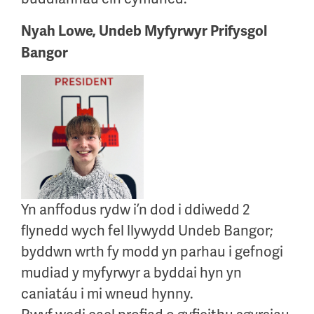
Nyah Lowe, Undeb Myfyrwyr Prifysgol
Bangor
Yn anffodus rydw i’n dod i ddiwedd 2
flynedd wych fel llywydd Undeb Bangor;
byddwn wrth fy modd yn parhau i gefnogi
mudiad y myfyrwyr a byddai hyn yn
caniatáu i mi wneud hynny.