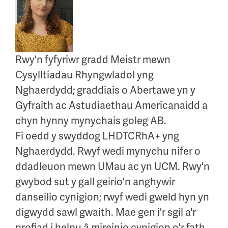
Rwy'n fyfyriwr gradd Meistr mewn
Cysylltiadau Rhyngwladol yng
Nghaerdydd; graddiais o Abertawe yn y
Gyfraith ac Astudiaethau Americanaidd a
chyn hynny mynychais goleg AB.
Fi oedd y swyddog LHDTCRhA+ yng
Nghaerdydd. Rwyf wedi mynychu nifer o
ddadleuon mewn UMau ac yn UCM. Rwy'n
gwybod sut y gall geirio'n anghywir
danseilio cynigion; rwyf wedi gweld hyn yn
digwydd sawl gwaith. Mae gen i'r sgil a'r
profiad i helpu â mireinio cynigion o'r fath